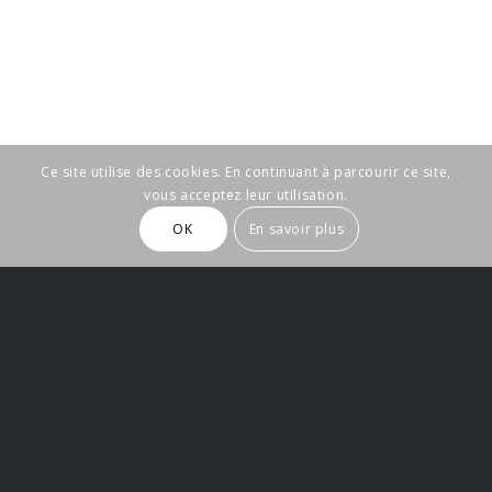
Ce site utilise des cookies. En continuant à parcourir ce site,
vous acceptez leur utilisation.
OK
En savoir plus
Pour vos besoins,
n’hésitez pas à nous